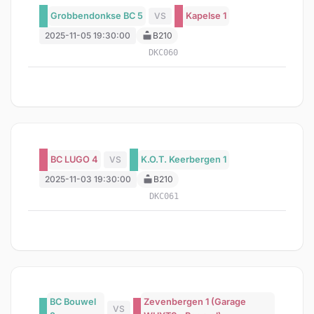
Grobbendonkse BC 5
VS
Kapelse 1
2025-11-05 19:30:00
B210
DKC060
BC LUGO 4
VS
K.O.T. Keerbergen 1
2025-11-03 19:30:00
B210
DKC061
BC Bouwel
Zevenbergen 1 (Garage
VS