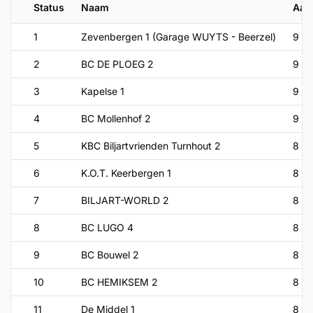
Status
Naam
Aan
1
Zevenbergen 1 (Garage WUYTS - Beerzel)
9
2
BC DE PLOEG 2
9
3
Kapelse 1
9
4
BC Mollenhof 2
9
5
KBC Biljartvrienden Turnhout 2
8
6
K.O.T. Keerbergen 1
8
7
BILJART-WORLD 2
8
8
BC LUGO 4
8
9
BC Bouwel 2
8
10
BC HEMIKSEM 2
8
11
De Middel 1
8