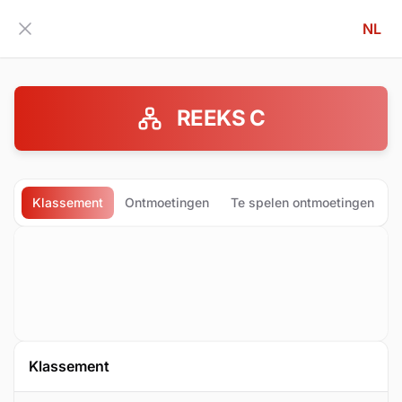
NL
Zijbalk inklappen
REEKS C
Klassement
Ontmoetingen
Te spelen ontmoetingen
Klassement