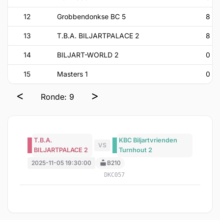
12
Grobbendonkse BC 5
8
13
T.B.A. BILJARTPALACE 2
8
14
BILJART-WORLD 2
0
15
Masters 1
0
<
>
Ronde: 9
T.B.A.
KBC Biljartvrienden
VS
BILJARTPALACE 2
Turnhout 2
2025-11-05 19:30:00
B210
DKC057