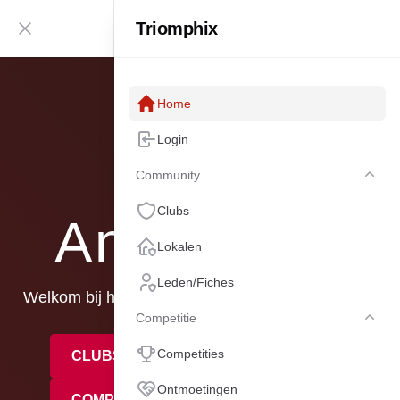
Triomphix
NL
Zijbalk inklappen
Home
KBBB
Login
Community
Com
Clubs
Antwerpen
Lokalen
Leden/Fiches
Welkom bij het competitiebeheerplatform voor het
Competitie
Gewest Antwerpen.
Comp
Competities
CLUBS
LEDEN
LOKALEN
Ontmoetingen
COMPETITIES
ONTMOETINGEN