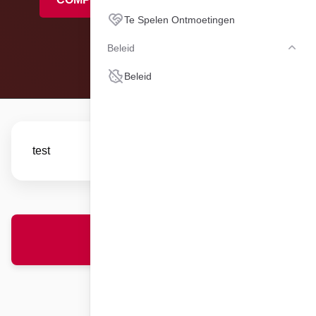
Te Spelen Ontmoetingen
TE SPELEN
Beleid
Bele
Beleid
test
NIEUWS