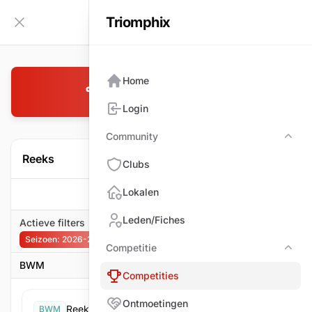
Triomphix
NL
Zijbalk inklappen
Home
BANDSTOTEN
Login
Community
Com
Reeks
Clubs
Lokalen
1
Filter
Leden/Fiches
Actieve filters
Seizoen: 2026-2027
Filter verwijderen
Competitie
Comp
BWM
Competities
Ontmoetingen
Reeks A
BWM