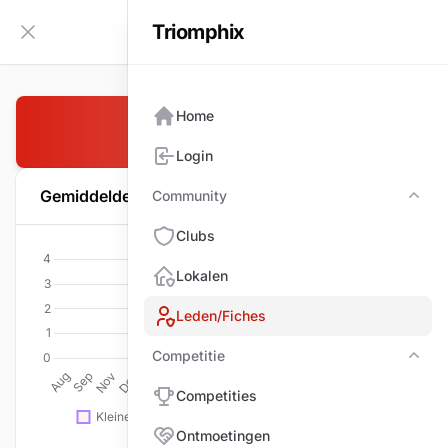
Triomphix
NL
Zijbalk inklappen
Home
AERTS Eddy
Login
Gemiddelde per wedstrijd
Community
Com
Clubs
Lokalen
Leden/Fiches
Competitie
Comp
Competities
Ontmoetingen