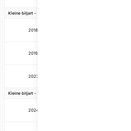
Kleine biljart - Kader - 38/2
2018-2019
60
2,79
3,43
5,71
2019-2020
60
2,74
3,43
5,71
2023-2024
60
2,71
3,43
5,71
Kleine biljart - Vrij
2024-2025
70
3,41
3,19
4,0