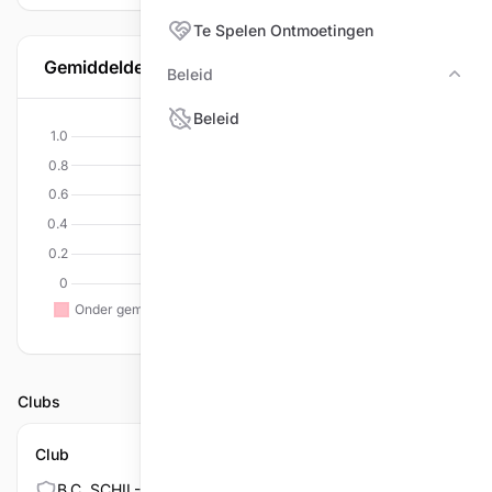
Te Spelen Ontmoetingen
Gemiddelde per discipline
Beleid
Bele
Beleid
Clubs
Club
B.C. SCHIL-DORP