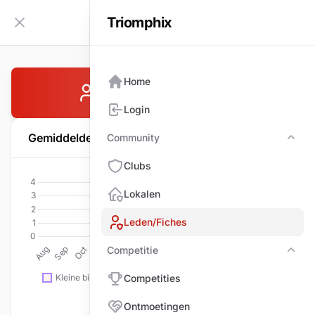
Triomphix
NL
Zijbalk inklappen
Home
SCHULLER Willy
Login
Gemiddelde per wedstrijd
Community
Com
Clubs
Lokalen
Leden/Fiches
Competitie
Comp
Competities
Ontmoetingen