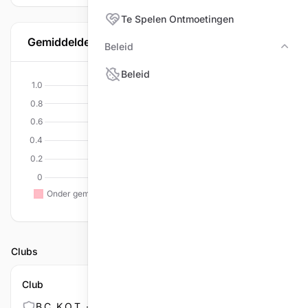
Te Spelen Ontmoetingen
Gemiddelde per discipline
Beleid
Bele
Beleid
Clubs
Club
B.C. K.O.T. - MEER