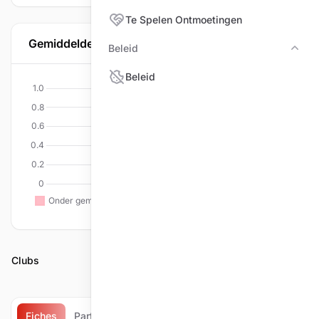
Te Spelen Ontmoetingen
Gemiddelde per discipline
Beleid
Bele
Beleid
Clubs
Fiches
Partijen
Matchen
Te spelen ontmoetingen