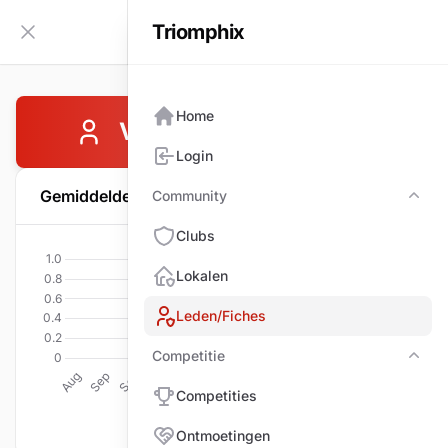
Triomphix
NL
Zijbalk inklappen
Home
VAN DEN BRAND Rony
Login
Gemiddelde per wedstrijd
Community
Com
Clubs
Lokalen
Leden/Fiches
Competitie
Comp
Competities
Ontmoetingen