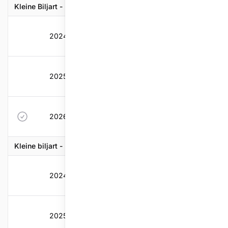
Kleine Biljart - Beker van Belgie
2024-2025
22
0
0,87
1,73
2025-2026
39
0
0,84
0,9
2026-2027
39
0
0,84
0,9
Kleine biljart - Drieband
2024-2025
42
0,91
0,87
1,07
2025-2026
39
0,773
0,84
0,9