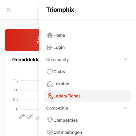
Triomphix
NL
Zijbalk inklappen
Home
VAN LOY Jozef
Login
Gemiddelde per wedstrijd
Community
Com
Clubs
Lokalen
Leden/Fiches
Competitie
Comp
Competities
Ontmoetingen