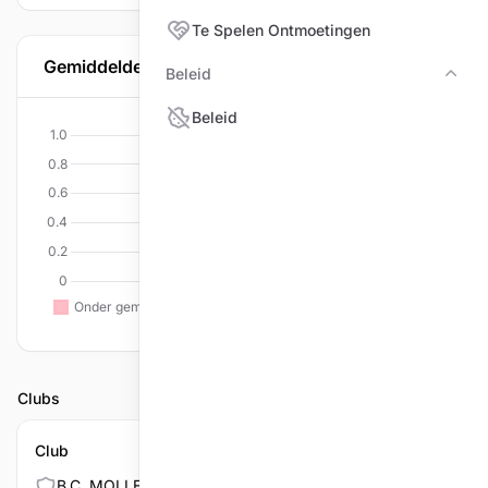
Te Spelen Ontmoetingen
Gemiddelde per discipline
Beleid
Bele
Beleid
Clubs
Club
B.C. MOLLENHOF