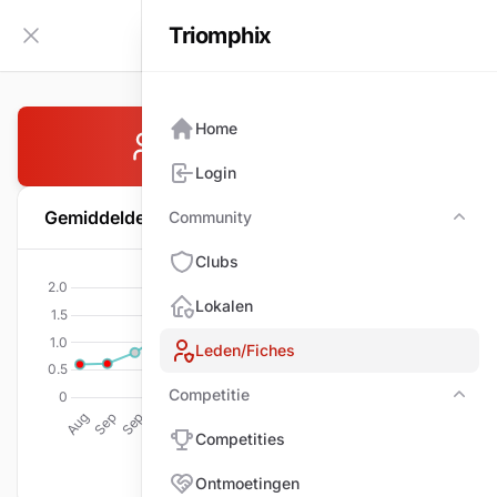
Triomphix
NL
Zijbalk inklappen
Home
DANEELS Louis
Login
Gemiddelde per wedstrijd
Community
Com
Clubs
Lokalen
Leden/Fiches
Competitie
Comp
Competities
Ontmoetingen