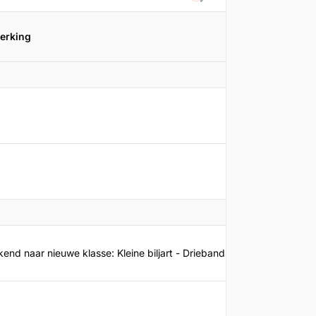
Filteren
erking
Promotie
15-02-202
29-06-20
end naar nieuwe klasse: Kleine biljart - Drieband - 3a
06-07-202
29-06-20