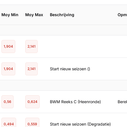
Moy Min
Moy Max
Beschrijving
Opm
1,904
2,141
Start nieuw seizoen ()
1,904
2,141
BWM Reeks C (Heenronde)
Berek
0,56
0,624
Start nieuw seizoen (Degradatie)
0,494
0,559