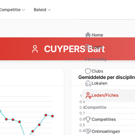
Triomphix
Competitie
Beleid
Home
CUYPERS Bart
Login
Community
Clubs
Gemiddelde per discipli
Lokalen
Leden/Fiches
Competitie
Competities
Ontmoetingen