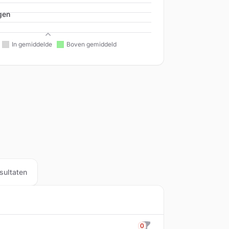
gen
Beleid
sultaten
0