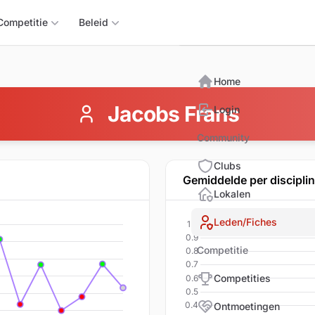
Triomphix
Competitie
Beleid
Home
Jacobs Frans
Login
Community
Clubs
Gemiddelde per discipli
Lokalen
Leden/Fiches
Competitie
Competities
Ontmoetingen