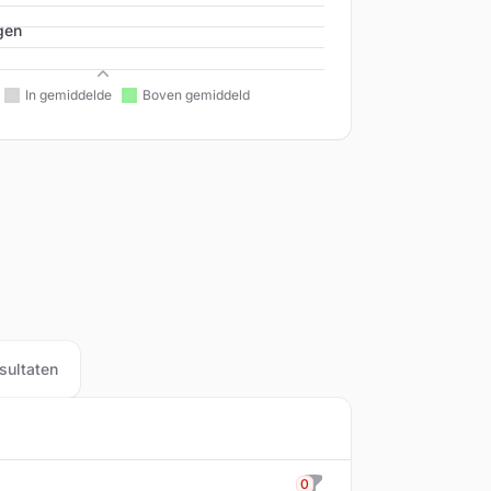
gen
Beleid
sultaten
0