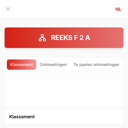
NL
Zijbalk inklappen
REEKS F 2 A
Klassement
Ontmoetingen
Te spelen ontmoetingen
Klassement