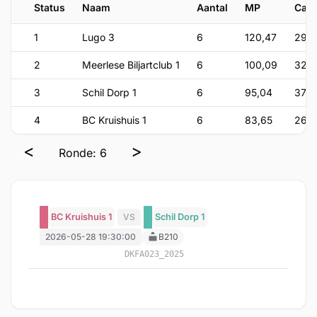
Status
Naam
Aantal
MP
Car
1
Lugo 3
6
120,47
290
2
Meerlese Biljartclub 1
6
100,09
320
3
Schil Dorp 1
6
95,04
374
4
BC Kruishuis 1
6
83,65
264
<
>
Ronde: 6
BC Kruishuis 1
VS
Schil Dorp 1
2026-05-28 19:30:00
B210
DKFA023_2025